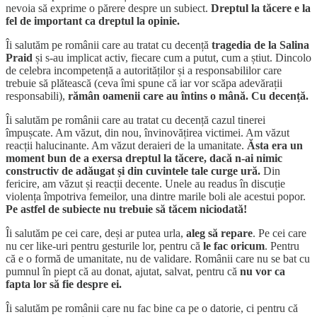
nevoia să exprime o părere despre un subiect.
Dreptul la tăcere e la
fel de important ca dreptul la opinie.
Îi salutăm pe românii care au tratat cu decență
tragedia de la Salina
Praid
și s-au implicat activ, fiecare cum a putut, cum a știut. Dincolo
de celebra incompetență a autorităților și a responsabililor care
trebuie să plătească (ceva îmi spune că iar vor scăpa adevărații
responsabili),
rămân oamenii care au întins o mână. Cu decență.
Îi salutăm pe românii care au tratat cu decență cazul tinerei
împușcate. Am văzut, din nou, învinovățirea victimei. Am văzut
reacții halucinante. Am văzut deraieri de la umanitate.
Ăsta era un
moment bun de a exersa dreptul la tăcere, dacă n-ai nimic
constructiv de adăugat și din cuvintele tale curge ură.
Din
fericire, am văzut și reacții decente. Unele au readus în discuție
violența împotriva femeilor, una dintre marile boli ale acestui popor.
Pe astfel de subiecte nu trebuie să tăcem niciodată!
Îi salutăm pe cei care, deși ar putea urla,
aleg să repare
. Pe cei care
nu cer like-uri pentru gesturile lor, pentru că
le fac oricum
. Pentru
că e o formă de umanitate, nu de validare. Românii care nu se bat cu
pumnul în piept că au donat, ajutat, salvat, pentru că
nu vor ca
fapta lor să fie despre ei.
Îi salutăm pe românii care nu fac bine ca pe o datorie, ci pentru că