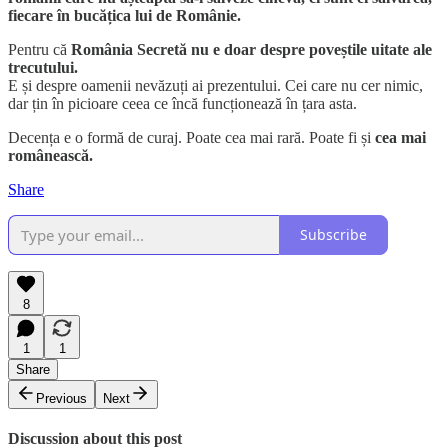
fiecare în bucățica lui de Românie.
Pentru că
România Secretă nu e doar despre poveștile uitate ale
trecutului.
E și despre oamenii nevăzuți ai prezentului. Cei care nu cer nimic,
dar țin în picioare ceea ce încă funcționează în țara asta.
Decența e o formă de curaj. Poate cea mai rară. Poate fi și
cea mai
românească.
Share
Subscribe
8
1
1
Share
Previous
Next
Discussion about this post