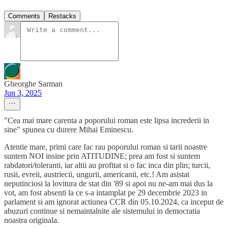
Comments
Restacks
Gheorghe Sarman
Jun 3, 2025
"Cea mai mare carenta a poporului roman este lipsa increderii in
sine" spunea cu durere Mihai Eminescu.
Atentie mare, primi care fac rau poporului roman si tarii noastre
suntem NOI insine prin ATITUDINE; prea am fost si suntem
rabdatori/toleranti, iar altii au profitat si o fac inca din plin; turcii,
rusii, evreii, austriecii, ungurii, americanii, etc.! Am asistat
neputinciosi la lovitura de stat din '89 si apoi nu ne-am mai dus la
vot, am fost absenti la ce s-a intamplat pe 29 decembrie 2023 in
parlament si am ignorat actiunea CCR din 05.10.2024, ca inceput de
abuzuri continue si nemaintalnite ale sistemului in democratia
noastra originala.