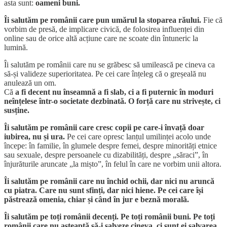
asta sunt:
oameni buni.
Îi salutăm pe românii care pun umărul la stoparea răului.
Fie că
vorbim de presă, de implicare civică, de folosirea influenței din
online sau de orice altă acțiune care ne scoate din întuneric la
lumină.
Îi salutăm pe românii care nu se grăbesc să umilească pe cineva ca
să-și valideze superioritatea. Pe cei care înțeleg că o greșeală nu
anulează un om.
Că
a fi decent nu înseamnă a fi slab, ci a fi puternic în moduri
neînțelese într-o societate dezbinată. O forță care nu strivește, ci
susține.
Îi salutăm pe românii care cresc copii pe care-i învață doar
iubirea, nu și ura.
Pe cei care opresc lanțul umilinței acolo unde
începe: în familie, în glumele despre femei, despre minorități etnice
sau sexuale, despre persoanele cu dizabilități, despre „săraci”, în
înjurăturile aruncate „la mișto”, în felul în care ne vorbim unii altora.
Îi salutăm pe românii care nu închid ochii, dar nici nu aruncă
cu piatra. Care nu sunt sfinți, dar nici hiene. Pe cei care își
păstrează omenia, chiar și când în jur e beznă morală.
Îi salutăm pe toți românii decenți. Pe toți românii buni. Pe toți
românii care nu așteaptă să-i salveze cineva, ci sunt ei salvarea,