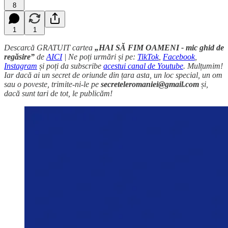
8
1
1
Descarcă GRATUIT cartea
„HAI SĂ FIM OAMENI - mic ghid de
regăsire”
de
AICI
| Ne poți urmări și pe:
TikTok
,
Facebook
,
Instagram
și poți da subscribe
acestui canal de Youtube
. Mulțumim!
Iar dacă ai un secret de oriunde din țara asta, un loc special, un om
sau o poveste, trimite-ni-le pe
secreteleromaniei@gmail.com
și,
dacă sunt tari de tot, le publicăm!