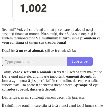
Secretul? Voi, cei care v-ați abonat și cei care ați ales să ne și
susțineți financiar munca. Nu-s mulți, doar 6, da-s ai noștri și le
suntem recunoscători!
Vă mulțumim tuturor și vă promitem că
vom continua să ținem sus treaba bună!
Dacă încă nu te-ai abonat, știi ce trebuie să faci!
Subscribe
Totuși,
care e secretul României secrete?
Cred că sunt mai multe.
Dar e unul între ele, unul foarte important:
oamenii decenți.
În
lumea zgomotoasă și superficială în care trăim, decența e o calitate
subevaluată. Ba poate fi etichetată drept defect.
Aproape că ești
considerat prost, dacă ești decent.
Din fericire, avem suficienți oameni decenți în țara asta.
Îi salutăm pe românii care știu să tacă atunci când toată lumea simte