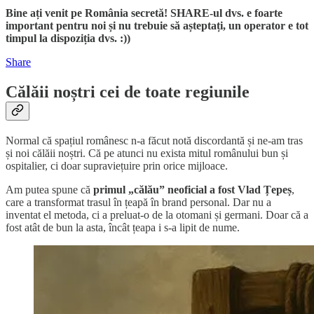
Bine ați venit pe România secretă! SHARE-ul dvs. e foarte
important pentru noi și nu trebuie să așteptați, un operator e tot
timpul la dispoziția dvs. :))
Share
Călăii noștri cei de toate regiunile
Normal că spațiul românesc n-a făcut notă discordantă și ne-am tras
și noi călăii noștri. Că pe atunci nu exista mitul românului bun și
ospitalier, ci doar supraviețuire prin orice mijloace.
Am putea spune că
primul „călău” neoficial a fost Vlad Țepeș
,
care a transformat trasul în țeapă în brand personal. Dar nu a
inventat el metoda, ci a preluat-o de la otomani și germani. Doar că a
fost atât de bun la asta, încât țeapa i s-a lipit de nume.