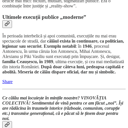
delicte mai mici: biciuiri, mutilări, stigmatizări publice. Era o
combinație între justiție și „reality-show”.
Ultimele execuții publice „moderne”
În perioada interbelică și apoi comunistă, execuțiile nu mai erau
spectacole de stradă, dar
călăul exista în continuare, ca politician,
legionar sau securist
.
Exemplu notabil
: în
1946
, procesul
Antonescu, în urma căruia Ion Antonescu, Mihai Antonescu,
Alexianu și Piki Vasiliu sunt executați prin împușcare. Și, desigur,
familia
Ceaușescu, în 1989
, ultima execuție, și cea mai mediatizată
din istoria României.
După doar câteva luni, pedeapsa capitală e
abolită. Meseria de călău dispare oficial, dar nu și simbolic.
Share
Ce călău mai locuiește în mințile noastre? VINOVĂȚIA
COLECTIVĂ! Sentimentul de vină pentru ce am făcut „noi”. Își
are rădăcina în traumele istorice (războaie, comunism, corupție
etc.) transmise generațional, că e păcat să le ținem doar pentru
noi.