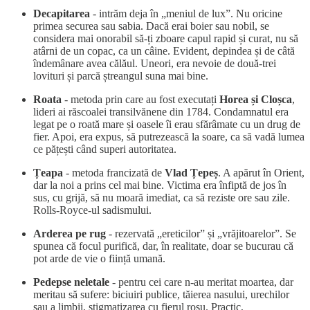
Decapitarea
- intrăm deja în „meniul de lux”. Nu oricine
primea securea sau sabia. Dacă erai boier sau nobil, se
considera mai onorabil să-ți zboare capul rapid și curat, nu să
atârni de un copac, ca un câine. Evident, depindea și de câtă
îndemânare avea călăul. Uneori, era nevoie de două-trei
lovituri și parcă ștreangul suna mai bine.
Roata
- metoda prin care au fost executați
Horea și Cloșca
,
lideri ai răscoalei transilvănene din 1784. Condamnatul era
legat pe o roată mare și oasele îi erau sfărâmate cu un drug de
fier. Apoi, era expus, să putrezească la soare, ca să vadă lumea
ce pățești când superi autoritatea.
Țeapa
- metoda francizată de
Vlad Țepeș
. A apărut în Orient,
dar la noi a prins cel mai bine. Victima era înfiptă de jos în
sus, cu grijă, să nu moară imediat, ca să reziste ore sau zile.
Rolls-Royce-ul sadismului.
Arderea pe rug
- rezervată „ereticilor” și „vrăjitoarelor”. Se
spunea că focul purifică, dar, în realitate, doar se bucurau că
pot arde de vie o ființă umană.
Pedepse neletale
- pentru cei care n-au meritat moartea, dar
meritau să sufere: biciuiri publice, tăierea nasului, urechilor
sau a limbii, stigmatizarea cu fierul roșu. Practic,