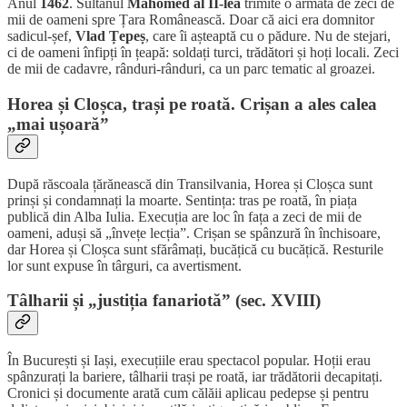
Anul
1462
. Sultanul
Mahomed al II-lea
trimite o armată de zeci de
mii de oameni spre Țara Românească. Doar că aici era domnitor
sadicul-șef,
Vlad Țepeș
, care îi așteaptă cu o pădure. Nu de stejari,
ci de oameni înfipți în țeapă: soldați turci, trădători și hoți locali. Zeci
de mii de cadavre, rânduri-rânduri, ca un parc tematic al groazei.
Horea și Cloșca, trași pe roată. Crișan a ales calea
„mai ușoară”
După răscoala țărănească din Transilvania, Horea și Cloșca sunt
prinși și condamnați la moarte. Sentința: tras pe roată, în piața
publică din Alba Iulia. Execuția are loc în fața a zeci de mii de
oameni, aduși să „învețe lecția”. Crișan se spânzură în închisoare,
dar Horea și Cloșca sunt sfărâmați, bucățică cu bucățică. Resturile
lor sunt expuse în târguri, ca avertisment.
Tâlharii și „justiția fanariotă” (sec. XVIII)
În București și Iași, execuțiile erau spectacol popular. Hoții erau
spânzurați la bariere, tâlharii trași pe roată, iar trădătorii decapitați.
Cronici și documente arată cum călăii aplicau pedepse și pentru