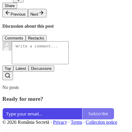
Share
Previous
Next
Discussion about this post
Comments
Restacks
Top
Latest
Discussions
No posts
Ready for more?
Subscribe
© 2026 România Secretă
·
Privacy
∙
Terms
∙
Collection notice