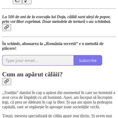
La 500 de ani de la execuția lui Doja, călăii sunt aleși de popor,
prin vot liber exprimat. Doar metodele de tortură s-au schimbat.
În schimb, abonarea la „România secretă” e o metodă de
plăcere!
Subscribe
Cum au apărut călăii?
„Tradiția” datului în cap a apărut din momentul în care un hominid a
avut ceva de împărțit cu alt hominid. Apoi, am început să încropim
legi, că prea ne dădeam în cap la liber. Și așa am ajuns la pedeapsa
capitală, care se regăsește în aproape toate societățile vechi.
Totuși, meseria specializată de călău apare mai târziu. Și avem mai