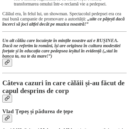
transformarea omului într-o reclamă vie a pedepsei.
Călăul era, în felul lui, un showman. Spectacolul pedepsei era cea
mai bună campanie de promovare a autorității:
„uite ce pățești dacă
încerci să joci altfel decât pe muzica noastră!”
Un alt călău care locuiește în mințile noastre azi e RUȘINEA.
Dacă ne referim la români, își are originea în cultura modestiei
forțate și în educația care pedepsea ieșitul în evidență („stai în
banca ta, nu te da mare!”)
Câteva cazuri în care călăii și-au făcut de
capul desprins de corp
Vlad Țepeș și pădurea de țepe