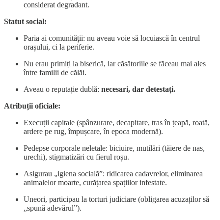
considerat degradant.
Statut social:
Paria ai comunității: nu aveau voie să locuiască în centrul
orașului, ci la periferie.
Nu erau primiți la biserică, iar căsătoriile se făceau mai ales
între familii de călăi.
Aveau o reputație dublă:
necesari, dar detestați.
Atribuții oficiale:
Execuții capitale (spânzurare, decapitare, tras în țeapă, roată,
ardere pe rug, împușcare, în epoca modernă).
Pedepse corporale neletale: biciuire, mutilări (tăiere de nas,
urechi), stigmatizări cu fierul roșu.
Asigurau „igiena socială”: ridicarea cadavrelor, eliminarea
animalelor moarte, curățarea spațiilor infestate.
Uneori, participau la torturi judiciare (obligarea acuzaților să
„spună adevărul”).