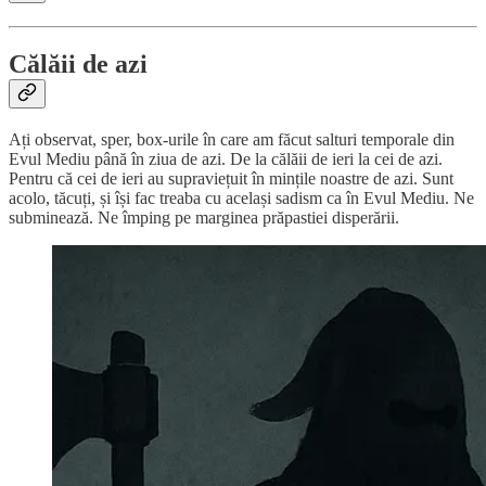
Călăii de azi
Ați observat, sper, box-urile în care am făcut salturi temporale din
Evul Mediu până în ziua de azi. De la călăii de ieri la cei de azi.
Pentru că cei de ieri au supraviețuit în mințile noastre de azi. Sunt
acolo, tăcuți, și își fac treaba cu același sadism ca în Evul Mediu. Ne
subminează. Ne împing pe marginea prăpastiei disperării.