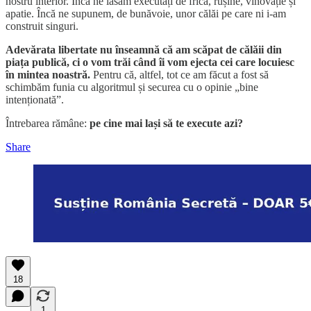
nostru interior. Încă ne lăsăm executați de frică, rușine, vinovăție și
apatie. Încă ne supunem, de bunăvoie, unor călăi pe care ni i-am
construit singuri.
Adevărata libertate nu înseamnă că am scăpat de călăii din
piața publică, ci o vom trăi când îi vom ejecta cei care locuiesc
în mintea noastră.
Pentru că, altfel, tot ce am făcut a fost să
schimbăm funia cu algoritmul și securea cu o opinie „bine
intenționată”.
Întrebarea rămâne:
pe cine mai lași să te execute azi?
Share
18
1