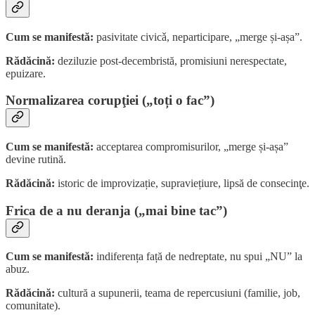
Cum se manifestă:
pasivitate civicǎ, neparticipare, „merge și-așa”.
Rădăcină:
deziluzie post-decembristă, promisiuni nerespectate,
epuizare.
Normalizarea corupţiei („toți o fac”)
Cum se manifestă:
acceptarea compromisurilor, „merge și-așa”
devine rutină.
Rădăcină:
istoric de improvizație, supraviețiure, lipsă de consecinţe.
Frica de a nu deranja („mai bine tac”)
Cum se manifestă:
indiferența față de nedreptate, nu spui „NU” la
abuz.
Rădăcină:
cultură a supunerii, teama de repercusiuni (familie, job,
comunitate).