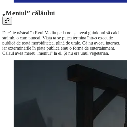
„Meniul” călăului
Dacă te nășteai în Evul Mediu pe la noi și aveai ghinionul să calci
strâmb, o cam puneai. Viața ta se putea termina într-o execuție
publică de toată morbiditatea, plină de urale. Că nu aveau internet,
iar exterminările în piața publică erau o formă de entertainment.
Călăul avea mereu „meniul” la el. Și nu era unul vegetarian.