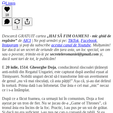
Listen
18
1
Descarcă GRATUIT cartea
„HAI SĂ FIM OAMENI - mic ghid de
regăsire”
de
AICI
| Ne poți urmări și pe:
TikTok
,
Facebook
,
Instagram
și poți da subscribe
acestui canal de Youtube
. Mulțumim!
Iar dacă ai un secret de oriunde din țara asta, un loc special, un om
sau o poveste, trimite-ni-le pe
secreteleromaniei@gmail.com
și,
dacă sunt tari de tot, le publicăm!
E
20 iulie, 1514
.
Gheorghe Doja
, conducătorul răscoalei țărănești
anti-nobili din Regatul Ungariei, este capturat după asediul eșuat al
Timișoarei. Nobilii unguri decid să-l transforme într-un avertisment
de genul „nu vă mai răsculați, că asta pățiți!” Așa că, și-au dat delirul
în tortură. Prima dată l-au înfometat. Dar ăsta e cel mai „mic” necaz
ce i s-a întâmplat.
După ce a făcut foamea, ca urmașii lui în comunism, Doja a fost
așezat pe un tron de fier. Nu se jucau de-a „Game of Thrones”, că
tronul ăsta era încins de la foc. Practic, l-au pus pe un soi de grătar.
Și dacă nu era suficient, i-au pus pe cap o coroană de tablă. Și ea