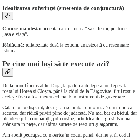
Idealizarea suferinţei (smerenia de conjunctură)
Cum se manifestă:
acceptarea că „merită” să suferim, pentru că
„aşa e viața”.
Rădăcină:
religiozitate dusă la extrem, amestecată cu resemnare
istorică.
Pe cine mai lași să te execute azi?
De la tronul încins al lui Doja, la pădurea de țepe a lui Țepeș, la
roata lui Horea și Cloșca, până la zidul de la Târgoviște, firul roșu e
același: frica a fost mereu cel mai bun instrument de guvernare.
Călăii nu au dispărut, doar și-au schimbat uniforma. Nu mai ridică
securea, dar ridică priviri pline de judecată. Nu mai bat cu biciul, dar
biciuiesc prin comparații, prin rușine, prin frica de a greși. Nu mai
spânzură în piețe, dar atârnă suflete de feed-uri și algoritmi.
Am abolit pedeapsa cu moartea în codul penal, dar nu și în codul