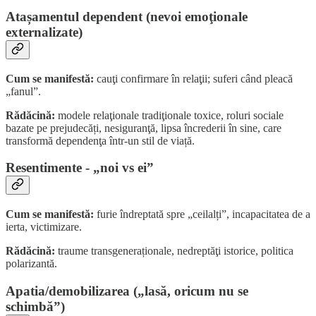
Atașamentul dependent (nevoi emoţionale
externalizate)
Cum se manifestă:
cauţi confirmare în relaţii; suferi când pleacă
„fanul”.
Rădăcină:
modele relaţionale tradiţionale toxice, roluri sociale
bazate pe prejudecăți, nesiguranţă, lipsa încrederii în sine, care
transformă dependenţa într-un stil de viață.
Resentimente - „noi vs ei”
Cum se manifestă:
furie îndreptată spre „ceilalți”, incapacitatea de a
ierta, victimizare.
Rădăcină:
traume transgeneraționale, nedreptăţi istorice, politica
polarizantă.
Apatia/demobilizarea („lasă, oricum nu se
schimbă”)