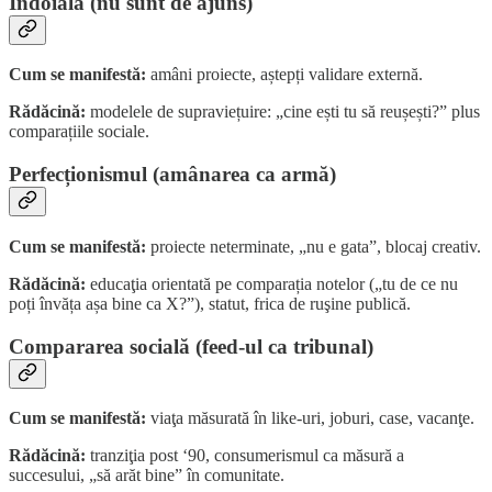
Îndoiala (nu sunt de ajuns)
Cum se manifestă:
amâni proiecte, aștepți validare externă.
Rădăcină:
modelele de supraviețuire: „cine ești tu să reușești?” plus
comparațiile sociale.
Perfecționismul (amânarea ca armă)
Cum se manifestă:
proiecte neterminate, „nu e gata”, blocaj creativ.
Rădăcină:
educaţia orientată pe comparația notelor („tu de ce nu
poți învăța așa bine ca X?”), statut, frica de ruşine publică.
Compararea socială (feed-ul ca tribunal)
Cum se manifestă:
viaţa măsurată în like-uri, joburi, case, vacanţe.
Rădăcină:
tranziţia post ‘90, consumerismul ca măsură a
succesului, „să arăt bine” în comunitate.