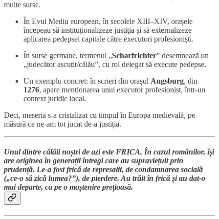
multe surse.
În Evul Mediu european, în secolele XIII–XIV, orașele
începeau să instituționalizeze justiția și să externalizeze
aplicarea pedepsei capitale către executori profesioniști.
În surse germane, termenul „
Scharfrichter
” desemnează un
„judecător ascuțit/călău”, cu rol delegat să execute pedepse.
Un exemplu concret: în scrieri din orașul
Augsburg
, din
1276
, apare menționarea unui executor profesionist, într-un
context juridic local.
Deci, meseria s-a cristalizat cu timpul în Europa medievală, pe
măsură ce ne-am tot jucat de-a justiția.
Unul dintre călăii noștri de azi este
FRICA
. În cazul românilor, își
are originea în generații întregi care au supraviețuit prin
prudență. Le-a fost frică de represalii, de condamnarea socială
(„ce-o să zică lumea?”), de pierdere. Au trăit în frică și au dat-o
mai departe, ca pe o moștenire prețioasă.