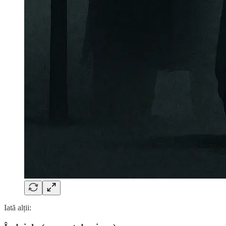
Iată alții: