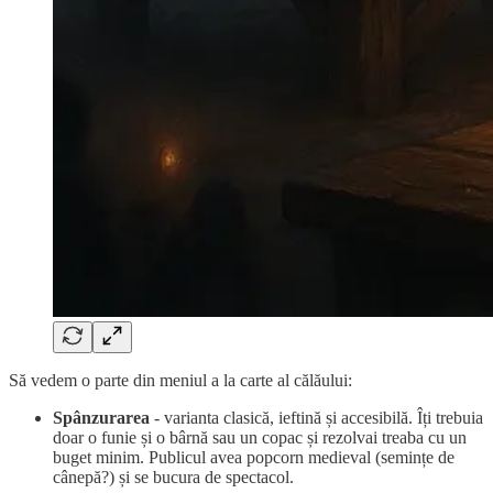
Să vedem o parte din meniul a la carte al călăului:
Spânzurarea
- varianta clasică, ieftină și accesibilă. Îți trebuia
doar o funie și o bârnă sau un copac și rezolvai treaba cu un
buget minim. Publicul avea popcorn medieval (semințe de
cânepă?) și se bucura de spectacol.