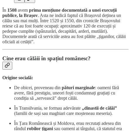
În
1508
avem
prima mențiune documentată a unei execuții
publice, la Brașov
. Asta ne indică faptul că Brașovul deținea un
călău sau mai mulți. Între 1520 și 1550, din cronicile Brașovului
reiese că au fost foarte ocupați: aproximativ 120 de execuții și
pedepse cumplite (spânzurări, decapitări, arderi, mutilări).
Documentele arată că serviciile astea au fost plătite „țiganilor, călăii
oficiali ai cetății”.
Cine erau călăii în spațiul românesc?
Origine socială:
De obicei, proveneau din
pături marginale
: oameni fără
avere, fără prestigiu, uneori foști condamnați grațiați cu
condiția să „servească” drept călăi.
În Transilvania, se formau adevărate
„dinastii de călăi”
(familii de sași sau maghiari care moșteneau meseria).
În Țara Românească și Moldova, erau recrutați adesea din
rândul
robilor țigani
sau oameni ai târgului, că statutul era