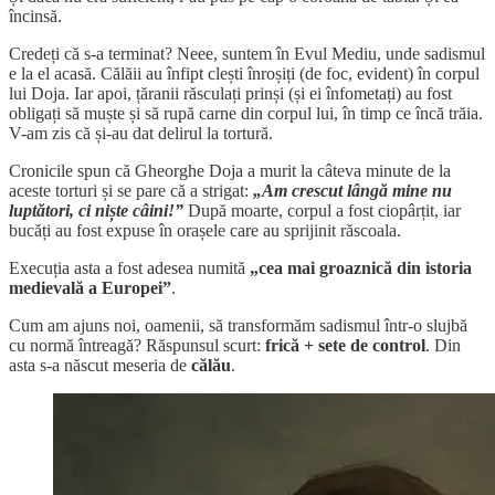
încinsă.
Credeți că s-a terminat? Neee, suntem în Evul Mediu, unde sadismul
e la el acasă. Călăii au înfipt clești înroșiți (de foc, evident) în corpul
lui Doja. Iar apoi, țăranii răsculați prinși (și ei înfometați) au fost
obligați să muște și să rupă carne din corpul lui, în timp ce încă trăia.
V-am zis că și-au dat delirul la tortură.
Cronicile spun că Gheorghe Doja a murit la câteva minute de la
aceste torturi și se pare că a strigat:
„Am crescut lângă mine nu
luptători, ci niște câini!”
După moarte, corpul a fost ciopârțit, iar
bucăți au fost expuse în orașele care au sprijinit răscoala.
Execuția asta a fost adesea numită
„cea mai groaznică din istoria
medievală a Europei”
.
Cum am ajuns noi, oamenii, să transformăm sadismul într-o slujbă
cu normă întreagă? Răspunsul scurt:
frică + sete de control
. Din
asta s-a născut meseria de
călău
.