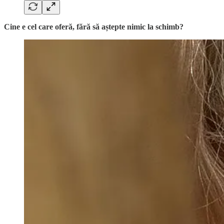
Cine e cel care oferă, fără să aștepte nimic la schimb?