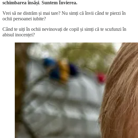
schimbarea însăși
.
Suntem Învierea.
Vrei să ne distrăm și mai tare? Nu simți că învii când te pierzi în
ochii persoanei iubite?
Când te uiți în ochii nevinovați de copil și simți că te scufunzi în
abisul inocenței?