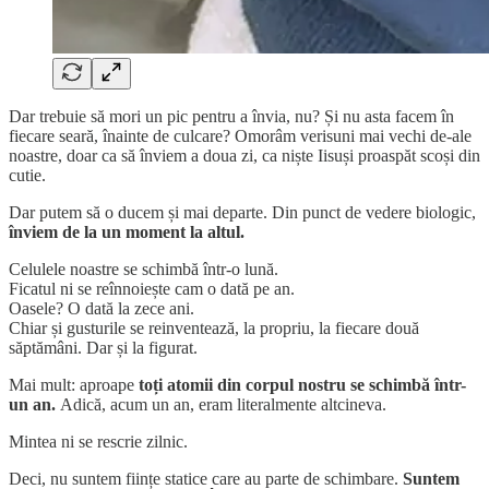
Dar trebuie să mori un pic pentru a învia, nu? Și nu asta facem în
fiecare seară, înainte de culcare? Omorâm verisuni mai vechi de-ale
noastre, doar ca să înviem a doua zi, ca niște Iisuși proaspăt scoși din
cutie.
Dar putem să o ducem și mai departe. Din punct de vedere biologic,
înviem de la un moment la altul.
Celulele noastre se schimbă într-o lună.
Ficatul ni se reînnoiește cam o dată pe an.
Oasele? O dată la zece ani.
Chiar și gusturile se reinventează, la propriu, la fiecare două
săptămâni. Dar și la figurat.
Mai mult: aproape
toți atomii din corpul nostru se schimbă într-
un an.
Adică, acum un an, eram literalmente altcineva.
Mintea ni se rescrie zilnic.
Deci, nu suntem ființe statice care au parte de schimbare.
Suntem