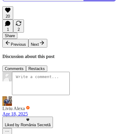
20
1
2
Share
Previous
Next
Discussion about this post
Comments
Restacks
Liviu Alexa
Apr 18, 2025
Liked by România Secretă