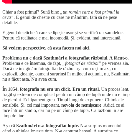
Chiar a fost primul? Sună bine
„un român care a fost primul la
ceva”
. E genul de chestie cu care ne mândrim, fără să ne pese
detaliile.
E genul de etichetă care se lipește ușor și se verifică rar sau deloc.
Pentru că realitatea e mai incomodă. Și, evident, mai interesantă.
Să vedem perspective, că asta facem noi aici.
Problema nu e dacă Szathmári a fotografiat războiul. A făcut-o.
Problema e ce însemna, de fapt,
„fotograf de război”
pe vremea aia.
Dacă ne imaginăm fotografia de război așa cum o știm azi, cu
explozii, gloanțe, oameni surprinși în mijlocul acțiunii, nu, Szathmári
nu a făcut asta. Nu avea cum.
În 1854, fotografia nu era un click. Era un ritual.
Un proces lent,
fragil și extrem de complicat pentru un câmp de luptă unde nu e timp
de pierdut. Echipament greu. Timpi lungi de expunere. Chimicale
sensibile. Și, cel mai important,
nevoia de nemișcare
. Adică ce ai
face într-un studio, dar nu pe un câmp de luptă. Că războiul n-are
timp de tine.
Așa că
Szathmári n-a fotografiat lupte.
N-a surpins momentul
când o ghiulea lovește ținta. N-a capturat haosul. A surprins ce