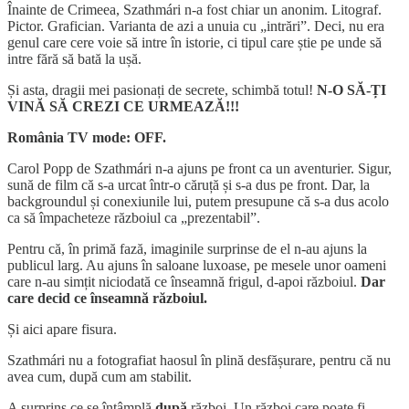
Înainte de Crimeea, Szathmári n-a fost chiar un anonim. Litograf.
Pictor. Grafician. Varianta de azi a unuia cu „intrări”. Deci, nu era
genul care cere voie să intre în istorie, ci tipul care știe pe unde să
intre fără să bată la ușă.
Și asta, dragii mei pasionați de secrete, schimbă totul!
N-O SĂ-ȚI
VINĂ SĂ CREZI CE URMEAZĂ!!!
România TV mode: OFF.
Carol Popp de Szathmári n-a ajuns pe front ca un aventurier. Sigur,
sună de film că s-a urcat într-o căruță și s-a dus pe front. Dar, la
backgroundul și conexiunile lui, putem presupune că s-a dus acolo
ca să împacheteze războiul ca „prezentabil”.
Pentru că, în primă fază, imaginile surprinse de el n-au ajuns la
publicul larg. Au ajuns în saloane luxoase, pe mesele unor oameni
care n-au simțit niciodată ce înseamnă frigul, d-apoi războiul.
Dar
care decid ce înseamnă războiul.
Și aici apare fisura.
Szathmári nu a fotografiat haosul în plină desfășurare, pentru că nu
avea cum, după cum am stabilit.
A surprins ce se întâmplă
după
război. Un război care poate fi…