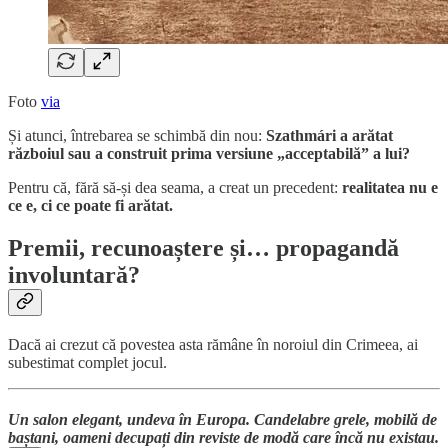
Foto
via
Și atunci, întrebarea se schimbă din nou:
Szathmári a arătat
războiul sau a construit prima versiune „acceptabilă” a lui?
Pentru că, fără să-și dea seama, a creat un precedent:
realitatea nu e
ce e, ci ce poate fi arătat.
Premii, recunoaștere și… propagandă
involuntară?
Dacă ai crezut că povestea asta rămâne în noroiul din Crimeea, ai
subestimat complet jocul.
Un salon elegant, undeva în Europa. Candelabre grele, mobilă de
baștani, oameni decupați din reviste de modă care încă nu existau.