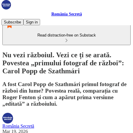
România Secretă
Subscribe
Sign in
Read distraction-free on Substack
Nu vezi războiul. Vezi ce ți se arată.
Povestea „primului fotograf de război”:
Carol Popp de Szathmári
A fost Carol Popp de Szathmári primul fotograf de
război din lume? Povestea reală, comparația cu
Roger Fenton și cum a apărut prima versiune
„editată” a războiului.
România Secretă
Mar 19, 2026