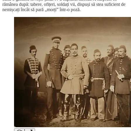
rămânea după: tabere, ofițeri, soldați vii, dispuși să stea suficient de
nemișcați încât să pară „morți” într-o poză.