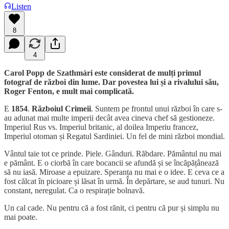
Listen
8
4
Carol Popp de Szathmári este considerat de mulți primul
fotograf de război din lume. Dar povestea lui și a rivalului său,
Roger Fenton, e mult mai complicată.
E
1854
.
Războiul Crimeii
. Suntem pe frontul unui război în care s-
au adunat mai multe imperii decât avea cineva chef să gestioneze.
Imperiul Rus vs. Imperiul britanic, al doilea Imperiu francez,
Imperiul otoman și Regatul Sardiniei. Un fel de mini război mondial.
Vântul taie tot ce prinde. Piele. Gânduri. Răbdare. Pământul nu mai
e pământ. E o ciorbă în care bocancii se afundă și se încăpățânează
să nu iasă. Miroase a epuizare. Speranța nu mai e o idee. E ceva ce a
fost călcat în picioare și lăsat în urmă. În depărtare, se aud tunuri. Nu
constant, neregulat. Ca o respirație bolnavă.
Un cal cade. Nu pentru că a fost rănit, ci pentru că pur și simplu nu
mai poate.