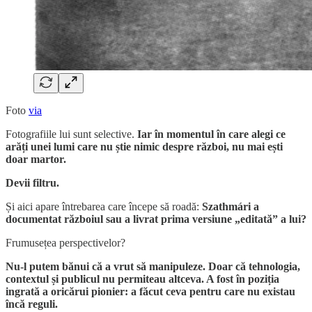
Foto
via
Fotografiile lui sunt selective.
Iar în momentul în care alegi ce
arăți unei lumi care nu știe nimic despre război, nu mai ești
doar martor.
Devii filtru.
Și aici apare întrebarea care începe să roadă:
Szathmári a
documentat războiul sau a livrat prima versiune „editată” a lui?
Frumusețea perspectivelor?
Nu-l putem bănui că a vrut să manipuleze. Doar că tehnologia,
contextul și publicul nu permiteau altceva. A fost în poziția
ingrată a oricărui pionier: a făcut ceva pentru care nu existau
încă reguli.