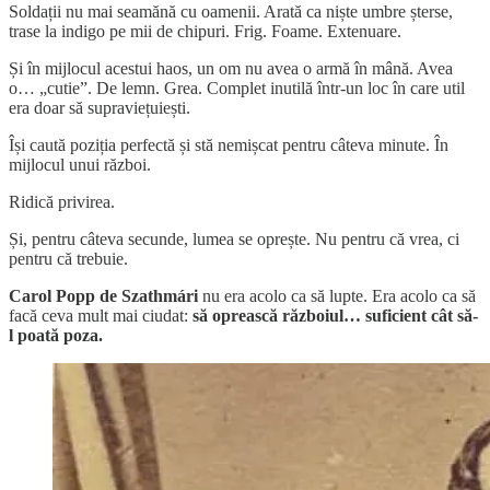
Soldații nu mai seamănă cu oamenii. Arată ca niște umbre șterse,
trase la indigo pe mii de chipuri. Frig. Foame. Extenuare.
Și în mijlocul acestui haos, un om nu avea o armă în mână. Avea
o… „cutie”. De lemn. Grea. Complet inutilă într-un loc în care util
era doar să supraviețuiești.
Își caută poziția perfectă și stă nemișcat pentru câteva minute. În
mijlocul unui război.
Ridică privirea.
Și, pentru câteva secunde, lumea se oprește. Nu pentru că vrea, ci
pentru că trebuie.
Carol Popp de Szathmári
nu era acolo ca să lupte. Era acolo ca să
facă ceva mult mai ciudat:
să oprească războiul… suficient cât să-
l poată poza.