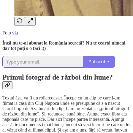
Foto
via
Încă nu te-ai abonat la România secretă? Nu te ceartă nimeni,
dar tot poți s-o faci :))
Subscribe
Primul fotograf de război din lume?
Textul ăsta va fi un rollercoaster. Începe cu un clip pe care l-am
filmat la casa din Cluj-Napoca unde se presupune că s-a născut
Carol Popp de Szathmári. În clip, l-am prezentat ca „primul fotograf
de război din lume”. Și, recunosc, sună bine. Atinge exact fibra aia
națională care ne place. Dar aici începe partea interesantă. Ajungi
acasă, te documentezi mai bine și începi să vezi lucruri pe care nu le-
ai văzut când ai filmat clipul. Și așa am ajuns, fără să vreau, într-un