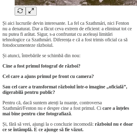
Și aici lucrurile devin interesante. La fel ca Szathmári, nici Fenton
nu a denaturat. Dar a făcut ceva extrem de eficient: a eliminat tot ce
nu putea fi arătat. Sigur, s-a confruntat cu aceleași limitări
tehnologice ca Szathmári. Diferența e că a fost trimis oficial ca să
fotodocumenteze războiul.
Și atunci, întrebările se schimbă din nou:
Cine a fost primul fotograf de război?
Cel care a ajuns primul pe front cu camera?
Sau cel care a transformat războiul într-o imagine „oficială”,
digerabilă pentru public?
Pentru că, dacă suntem atenți la nuanțe, controversa
Szathmári/Fenton nu e despre cine a fost primul. Ci
care a înțeles
mai bine pentru cine fotografiază
.
Și, fără să vrei, ajungi la o concluzie incomodă:
războiul nu e doar
ce se întâmplă. E ce ajunge să fie văzut.