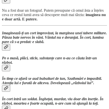
Nu a fost doar un fotograf. Putem presupune că omul ăsta a înțeles
ceva ce restul lumii avea să descopere mult mai târziu:
imaginea nu
e doar artă. E putere.
Imaginează-ți un cort improvizat, la marginea unei tabere militare.
Pânza bate nervos în vânt. Vântul nu e deranjat. În cort, lumina
pare că s-a predat: e slabă.
Pe o masă, plăci, sticle, substanțe care n-au ce căuta într-un
război.
În timp ce afară se aud bubuituri de tun, Szathmári e impasibil.
Atenția lui e furată de altceva. Developează „războiul lui”.
În cort intră un soldat. Înghețat, murdar, viu doar din inerție. În
război, moartea e foarte ocupată, n-are cum să ajungă la toți.