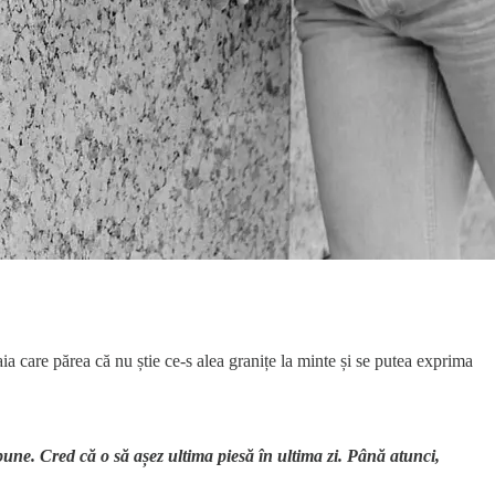
 aia care părea că nu știe ce-s alea granițe la minte și se putea exprima
une. Cred că o să așez ultima piesă în ultima zi. Până atunci,