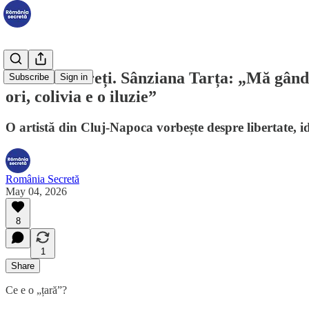
Români secreți. Sânziana Tarța: „Mă gândes
Subscribe
Sign in
ori, colivia e o iluzie”
O artistă din Cluj-Napoca vorbește despre libertate, ide
România Secretă
May 04, 2026
8
1
Share
Ce e o „țară”?