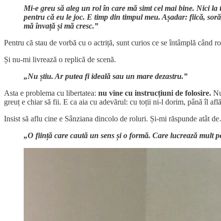
Mi-e greu să aleg un rol în care mă simt cel mai bine. Nici la
pentru că eu le joc. E timp din timpul meu. Așadar: fiică, soră
mă învață și mă cresc.”
Pentru că stau de vorbă cu o actriță, sunt curios ce se întâmplă când ro
Și nu-mi livrează o replică de scenă.
„Nu știu. Ar putea fi ideală sau un mare dezastru.”
Asta e problema cu libertatea:
nu vine cu instrucțiuni de folosire.
Nu
greuț e chiar să fii. E ca aia cu adevărul: cu toții ni-l dorim, până îl 
Insist să aflu cine e Sânziana dincolo de roluri. Și-mi răspunde atât 
„O ființă care caută un sens și o formă. Care lucrează mult p