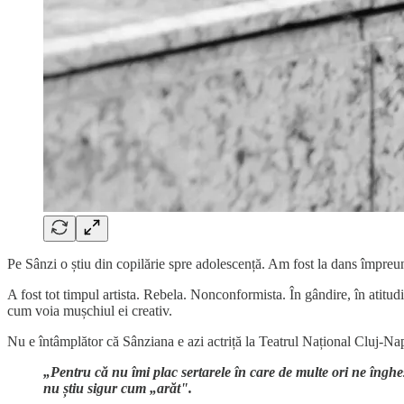
Pe Sânzi o știu din copilărie spre adolescență. Am fost la dans împreu
A fost tot timpul artista. Rebela. Nonconformista. În gândire, în atitudin
cum voia mușchiul ei creativ.
Nu e întâmplător că Sânziana e azi actriță la Teatrul Național Cluj-Na
„Pentru că nu îmi plac sertarele în care de multe ori ne înghe
nu știu sigur cum „arăt".