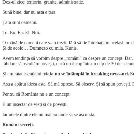
Dex-ul zice: teritoriu, granițe, administrație.
Sună bine, dar nu asta e țara.
Țara sunt oamenii.
Tu. Eu. Ea. El. Noi.
O mână de oameni care s-au trezit, fără să fie întrebați, în același loc d
Și de acolo… Dumnezo cu mila. Kunis.
Avem tendința să vorbim despre „români” ca despre un concept. Dar, un
răbdare să ascultăm povești, dacă nu încap într-un clip de 30 de secund
Și am ratat esențialul:
viața nu se întâmplă în breaking news-uri. Se 
Așa a apărut ideea asta. Să mă opresc. Să observ. Și să spun povești. P
Pentru că România nu e un concept.
E un insectar de vieți și de povești.
Iar unele dintre ele nu mai au unde să se ascundă.
Români secreți.