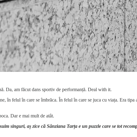
nă. Da, am făcut dans sportiv de performanță. Deal with it.
e, în felul în care se îmbrăca. În felul în care se juca cu viața. Era tipa
poca. Dar e mai mult de atât.
suim singuri, aș zice că Sânziana Tarța e un puzzle care se tot recomp