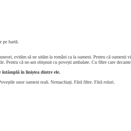
e pe hartă.
eori, evităm să ne uităm la români ca la oameni. Pentru că oamenii vin
e. Pentru că ne-am obișnuit cu povești ambalate. Cu filtre care decanteaz
întâmplă în liniștea dintre ele.
oveștile unor oameni reali. Nemachiați. Fără filtre. Fără roluri.