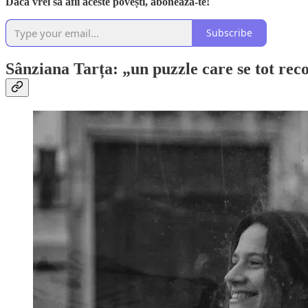
Dacă vrei să afli aceste povești, abonează-te!
Subscribe
Sânziana Tarța: „un puzzle care se tot re