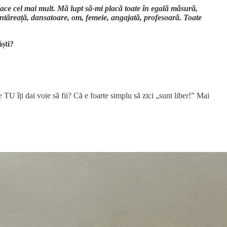
place cel mai mult. Mă lupt să-mi placă toate în egală măsură,
 cântăreață, dansatoare, om, femeie, angajată, profesoară. Toate
ăști?
TU îți dai voie să fii? Că e foarte simplu să zici „sunt liber!” Mai