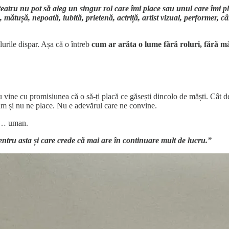
 teatru nu pot să aleg un singur rol care îmi place sau unul care îmi 
, mătușă, nepoată, iubită, prietenă, actriță, artist vizual, performer,
lurile dispar. Așa că o întreb
cum ar arăta o lume fără roluri, fără m
 vine cu promisiunea că o să-ți placă ce găsești dincolo de măști. Cât de 
aflăm și nu ne place. Nu e adevărul care ne convine.
de… uman.
entru asta și care crede că mai are în continuare mult de lucru.”