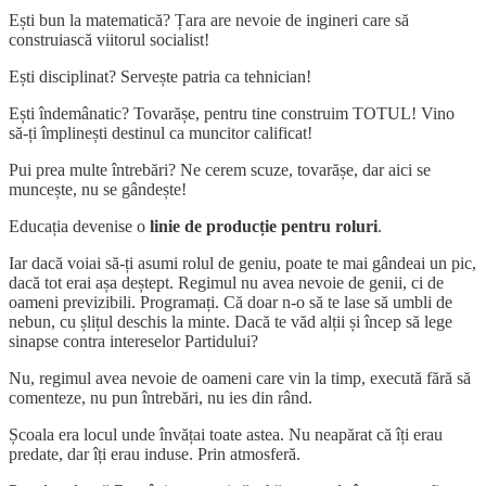
Ești bun la matematică? Țara are nevoie de ingineri care să
construiască viitorul socialist!
Ești disciplinat? Servește patria ca tehnician!
Ești îndemânatic? Tovarășe, pentru tine construim TOTUL! Vino
să-ți împlinești destinul ca muncitor calificat!
Pui prea multe întrebări? Ne cerem scuze, tovarășe, dar aici se
muncește, nu se gândește!
Educația devenise o
linie de producție pentru roluri
.
Iar dacă voiai să-ți asumi rolul de geniu, poate te mai gândeai un pic,
dacă tot erai așa deștept. Regimul nu avea nevoie de genii, ci de
oameni previzibili. Programați. Că doar n-o să te lase să umbli de
nebun, cu șlițul deschis la minte. Dacă te văd alții și încep să lege
sinapse contra intereselor Partidului?
Nu, regimul avea nevoie de oameni care vin la timp, execută fără să
comenteze, nu pun întrebări, nu ies din rând.
Școala era locul unde învățai toate astea. Nu neapărat că îți erau
predate, dar îți erau induse. Prin atmosferă.