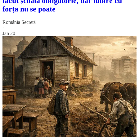
făcut școala obligatorie, dar iubire cu
forța nu se poate
România Secretă
·
Jan 20