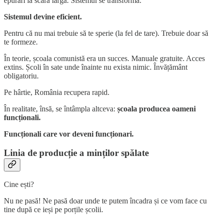
epurări la scară largă. Sistemul se transformă.
Sistemul devine eficient.
Pentru că nu mai trebuie să te sperie (la fel de tare). Trebuie doar să
te formeze.
În teorie, școala comunistă era un succes. Manuale gratuite. Acces
extins. Școli în sate unde înainte nu exista nimic. Învățământ
obligatoriu.
Pe hârtie, România recupera rapid.
În realitate, însă, se întâmpla altceva:
școala producea oameni
funcționali.
Funcționali care vor deveni funcționari.
Linia de producție a minților spălate
Cine ești?
Nu ne pasă! Ne pasă doar unde te putem încadra și ce vom face cu
tine după ce ieși pe porțile școlii.