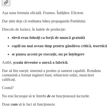
Așa suna formula oficială. Frumos. Înălțător. Eficient.
Dar știm deja că realitatea bătea propaganda Partidului.
Dincolo de lozinci, în halele de producție:
elevii erau folosiți ca forță de muncă gratuită
copiii nu mai aveau timp pentru gândirea critică, teoretică
se punea accent pe execuție, nu pe înțelegere
Astfel,
școala devenise o anexă a fabricii.
Dar să fim onești: sistemul a produs și oameni capabili. România
comunistă a format ingineri buni, tehnicieni solizi, muncitori
calificați.
Costul?
Nu erai încurajat să te întrebi
de ce
funcționează lucrurile.
Doar
cum
să le faci să funcționeze.