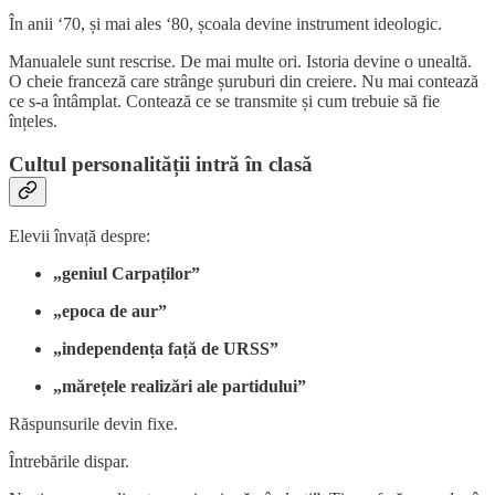
În anii ‘70, și mai ales ‘80, școala devine instrument ideologic.
Manualele sunt rescrise. De mai multe ori. Istoria devine o unealtă.
O cheie franceză care strânge șuruburi din creiere. Nu mai contează
ce s-a întâmplat. Contează ce se transmite și cum trebuie să fie
înțeles.
Cultul personalității intră în clasă
Elevii învață despre:
„geniul Carpaților”
„epoca de aur”
„independența față de URSS”
„mărețele realizări ale partidului”
Răspunsurile devin fixe.
Întrebările dispar.