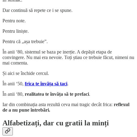
Dar continuă să repete ce i se spune.
Pentru note.
Pentru liniște.
Pentru că „așa trebuie”.
În anii ‘80, sistemul se baza pe inerție. A depășit etapa de
convingere. Nu mai era nevoie. Toți știau ce trebuie făcut, nimeni nu
mai comenta.
Și aici se închide cercul.
În anii ‘50,
frica te învăța să taci
.
În anii ‘80,
realitatea te învăța să te prefaci
.
Iar din combinația asta rezultă ceva mai tragic decât frica:
reflexul
de a nu pune întrebări.
Alfabetizați, dar cu gratii la minți