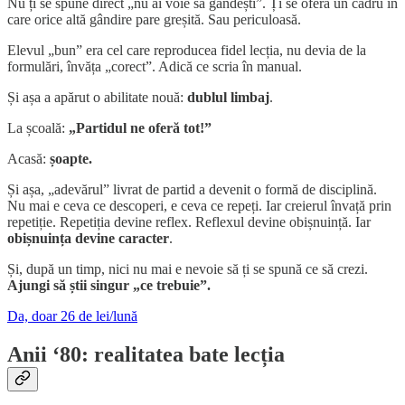
Nu ți se spune direct „nu ai voie să gândești”. Ți se oferă un cadru în
care orice altă gândire pare greșită. Sau periculoasă.
Elevul „bun” era cel care reproducea fidel lecția, nu devia de la
formulări, învăța „corect”. Adică ce scria în manual.
Și așa a apărut o abilitate nouă:
dublul limbaj
.
La școală:
„Partidul ne oferă tot!”
Acasă:
șoapte.
Și așa, „adevărul” livrat de partid a devenit o formă de disciplină.
Nu mai e ceva ce descoperi, e ceva ce repeți. Iar creierul învață prin
repetiție. Repetiția devine reflex. Reflexul devine obișnuință. Iar
obișnuința devine caracter
.
Și, după un timp, nici nu mai e nevoie să ți se spună ce să crezi.
Ajungi să știi singur „ce trebuie”.
Da, doar 26 de lei/lună
Anii ‘80: realitatea bate lecția