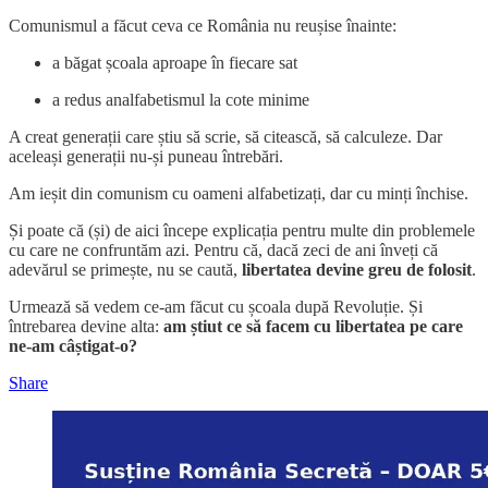
Comunismul a făcut ceva ce România nu reușise înainte:
a băgat școala aproape în fiecare sat
a redus analfabetismul la cote minime
A creat generații care știu să scrie, să citească, să calculeze. Dar
aceleași generații nu-și puneau întrebări.
Am ieșit din comunism cu oameni alfabetizați, dar cu minți închise.
Și poate că (și) de aici începe explicația pentru multe din problemele
cu care ne confruntăm azi. Pentru că, dacă zeci de ani înveți că
adevărul se primește, nu se caută,
libertatea devine greu de folosit
.
Urmează să vedem ce-am făcut cu școala după Revoluție. Și
întrebarea devine alta:
am știut ce să facem cu libertatea pe care
ne-am câștigat-o?
Share