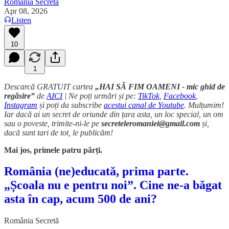
România Secretă
Apr 08, 2026
Listen
10
1
Descarcă GRATUIT cartea
„HAI SĂ FIM OAMENI - mic ghid de
regăsire”
de
AICI
| Ne poți urmări și pe:
TikTok
,
Facebook
,
Instagram
și poți da subscribe
acestui canal de Youtube
. Mulțumim!
Iar dacă ai un secret de oriunde din țara asta, un loc special, un om
sau o poveste, trimite-ni-le pe
secreteleromaniei@gmail.com
și,
dacă sunt tari de tot, le publicăm!
Mai jos, primele patru părți.
România (ne)educată, prima parte.
„Școala nu e pentru noi”. Cine ne-a băgat
asta în cap, acum 500 de ani?
România Secretă