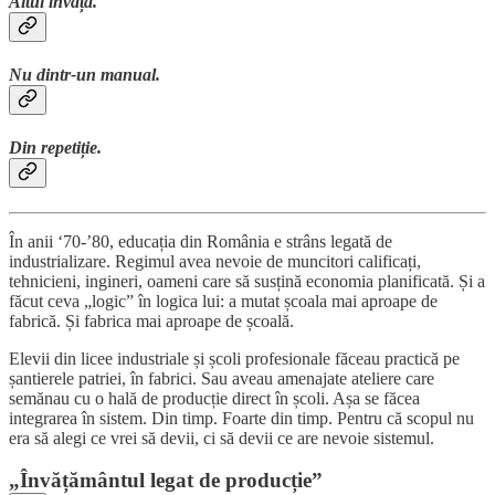
Altul învață.
Nu dintr-un manual.
Din repetiție.
În anii ‘70-’80, educația din România e strâns legată de
industrializare. Regimul avea nevoie de muncitori calificați,
tehnicieni, ingineri, oameni care să susțină economia planificată. Și a
făcut ceva „logic” în logica lui: a mutat școala mai aproape de
fabrică. Și fabrica mai aproape de școală.
Elevii din licee industriale și școli profesionale făceau practică pe
șantierele patriei, în fabrici. Sau aveau amenajate ateliere care
semănau cu o hală de producție direct în școli. Așa se făcea
integrarea în sistem. Din timp. Foarte din timp. Pentru că scopul nu
era să alegi ce vrei să devii, ci să devii ce are nevoie sistemul.
„Învățământul legat de producție”