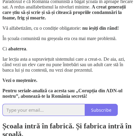
Paradoxul e că România comunistă a băgat școala în aproape fiecare
sat. A redus analfabetismul la niveluri minime.
A creat generații
care știu să-și scrie și să-și citească propriile condamnări la
foame, frig și moarte.
Vă alfabetizăm, cu o condiție obligatorie:
nu ieșiți din rând!
În școala comunistă nu greșeala era cea mai mare problemă.
Ci
abaterea
.
Iar lecția asta a supraviețuit sistemului care a creat-o. De aia, azi,
când vezi un elev care nu pune întrebări sau un adult care stă în
banca lui și nu contestă, nu vezi doar prezentul.
Vezi o moștenire.
Pentru seriale-analiză ca acesta sau „Corupția din ADN-ul
nostru”, abonează-te la România secretă!
Subscribe
Școala intră în fabrică. Și fabrica intră în
școală.