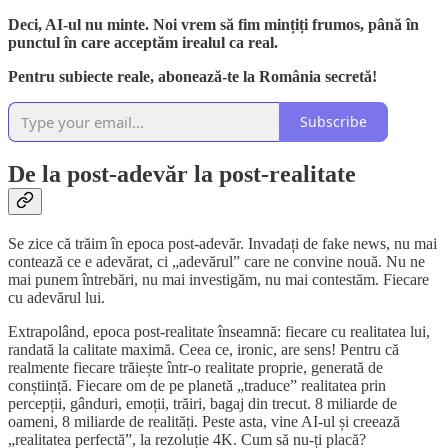
Deci, AI-ul nu minte. Noi vrem să fim mințiți frumos, până în
punctul în care acceptăm irealul ca real.
Pentru subiecte reale, abonează-te la România secretă!
Subscribe
De la post-adevăr la post-realitate
Se zice că trăim în epoca post-adevăr. Invadați de fake news, nu mai
contează ce e adevărat, ci „adevărul” care ne convine nouă. Nu ne
mai punem întrebări, nu mai investigăm, nu mai contestăm. Fiecare
cu adevărul lui.
Extrapolând, epoca post-realitate înseamnă: fiecare cu realitatea lui,
randată la calitate maximă. Ceea ce, ironic, are sens! Pentru că
realmente fiecare trăiește într-o realitate proprie, generată de
conștiință. Fiecare om de pe planetă „traduce” realitatea prin
percepții, gânduri, emoții, trăiri, bagaj din trecut. 8 miliarde de
oameni, 8 miliarde de realități. Peste asta, vine AI-ul și creează
„realitatea perfectă”, la rezoluție 4K. Cum să nu-ți placă?