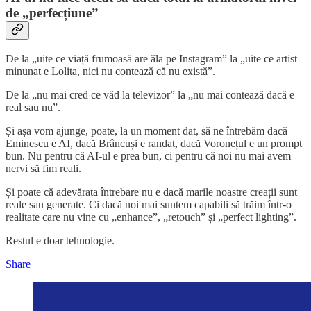
de „perfecțiune”
De la „uite ce viață frumoasă are ăla pe Instagram” la „uite ce artist
minunat e Lolita, nici nu contează că nu există”.
De la „nu mai cred ce văd la televizor” la „nu mai contează dacă e
real sau nu”.
Și așa vom ajunge, poate, la un moment dat, să ne întrebăm dacă
Eminescu e AI, dacă Brâncuși e randat, dacă Voronețul e un prompt
bun. Nu pentru că AI-ul e prea bun, ci pentru că noi nu mai avem
nervi să fim reali.
Și poate că adevărata întrebare nu e dacă marile noastre creații sunt
reale sau generate. Ci dacă noi mai suntem capabili să trăim într-o
realitate care nu vine cu „enhance”, „retouch” și „perfect lighting”.
Restul e doar tehnologie.
Share