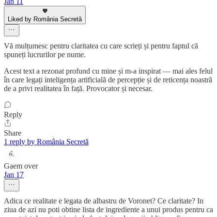
Jan 11
Liked by România Secretă
Vă mulțumesc pentru claritatea cu care scrieți și pentru faptul că
spuneți lucrurilor pe nume.
Acest text a rezonat profund cu mine și m-a inspirat — mai ales felul
în care legați inteligența artificială de percepție și de reticența noastră
de a privi realitatea în față. Provocator și necesar.
Reply
Share
1 reply by România Secretă
Gaem over
Jan 17
Adica ce realitate e legata de albastru de Voronet? Ce claritate? In
ziua de azi nu poti obtine lista de ingrediente a unui produs pentru ca