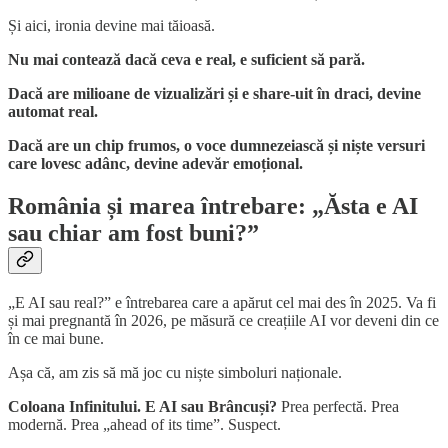
Și aici, ironia devine mai tăioasă.
Nu mai contează dacă ceva e real, e suficient să pară.
Dacă are milioane de vizualizări și e share-uit în draci, devine
automat real.
Dacă are un chip frumos, o voce dumnezeiască și niște versuri
care lovesc adânc, devine adevăr emoțional.
România și marea întrebare: „Ăsta e AI
sau chiar am fost buni?”
„E AI sau real?” e întrebarea care a apărut cel mai des în 2025. Va fi
și mai pregnantă în 2026, pe măsură ce creațiile AI vor deveni din ce
în ce mai bune.
Așa că, am zis să mă joc cu niște simboluri naționale.
Coloana Infinitului. E AI sau Brâncuși?
Prea perfectă. Prea
modernă. Prea „ahead of its time”. Suspect.