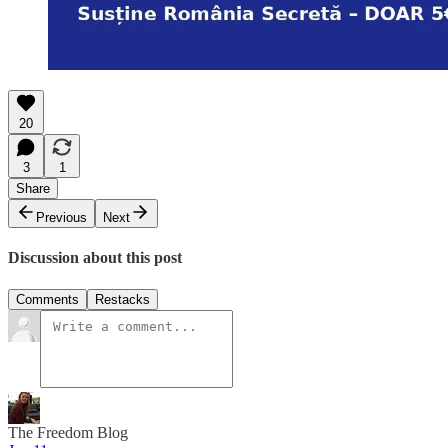
20
3
1
Share
Previous
Next
Discussion about this post
Comments
Restacks
The Freedom Blog