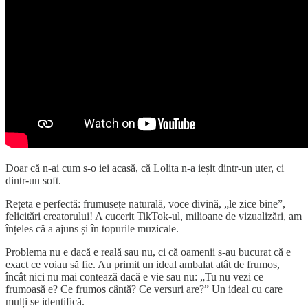
Doar că n-ai cum s-o iei acasă, că Lolita n-a ieșit dintr-un uter, ci
dintr-un soft.
Rețeta e perfectă: frumusețe naturală, voce divină, „le zice bine”,
felicitări creatorului! A cucerit TikTok-ul, milioane de vizualizări, am
înțeles că a ajuns și în topurile muzicale.
Problema nu e dacă e reală sau nu, ci că oamenii s-au bucurat că e
exact ce voiau să fie. Au primit un ideal ambalat atât de frumos,
încât nici nu mai contează dacă e vie sau nu: „Tu nu vezi ce
frumoasă e? Ce frumos cântă? Ce versuri are?” Un ideal cu care
mulți se identifică.