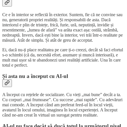
Ce e în interior se reflectă în exterior. Suntem, fie că ne convine sau
nu, generatorii propriei realități. Și responsabili de asta. Dacă
interiorul e plin de tristețe, frică, furie, ură, neputință, invidie și
resentimente, „lumea de afară” va arăta exact așa: ostilă, strâmbă,
nedreaptă. Invers, dacă ești bine la interior, vei trăi într-o realitate pe
măsură. Atât de simplu. Și atât de greu de acceptat.
Ei, dacă nu-ți place realitatea pe care ți-o creezi, decât să faci efortul
s-o schimbi (că da, necesită efort, asumare și muncă interioară), e
mult mai ușor să te abandonezi unei realități artificiale. Una în care
totul e perfect.
Și asta nu a început cu AI-ul
A început cu rețelele de socializare. Cu vieți „mai bune” decât a ta.
Cu corpuri „mai frumoase”. Cu succese „mai rapide”. Cu adevăruri
mai comode. A început când am preferat feed-ul în locul vieții,
avatarul în locul omului, imaginea în locul experienței. A început
când ne-am creat în virtual un surogat pentru realitate.
AI-ul nu face decât să ducă totul la următorul nivel