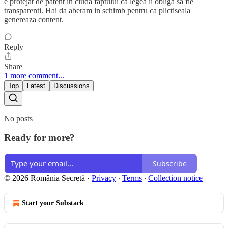
e protejat de patent in ciuda faptului ca legea ii obliga sa fie
transparenti. Hai da aberam in schimb pentru ca plictiseala
genereaza content.
Reply
Share
1 more comment...
Top
Latest
Discussions
No posts
Ready for more?
Subscribe
© 2026 România Secretă
·
Privacy
∙
Terms
∙
Collection notice
Start your Substack