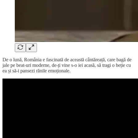
De o lună, România e fascinată de această cântăreață, care bagă de
jale pe beat-uri moderne, de-ți vine s-o iei acasă, să tragi o beție cu
ea și să-i pansezi rănile emoționale.