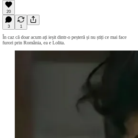
20
3
1
În caz că doar acum ați ieșit dintr-o peșteră și nu știți ce mai face
furori prin România, ea e Lolita.