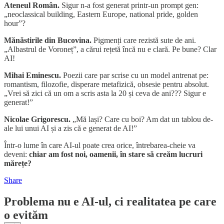
Ateneul Român.
Sigur n-a fost generat printr-un prompt gen:
„neoclassical building, Eastern Europe, national pride, golden
hour”?
Mănăstirile din Bucovina.
Pigmenți care rezistă sute de ani.
„Albastrul de Voroneț”, a cărui rețetă încă nu e clară. Pe bune? Clar
AI!
Mihai Eminescu.
Poezii care par scrise cu un model antrenat pe:
romantism, filozofie, disperare metafizică, obsesie pentru absolut.
„Vrei să zici că un om a scris asta la 20 și ceva de ani??? Sigur e
generat!”
Nicolae Grigorescu.
„Mă lași? Care cu boi? Am dat un tablou de-
ale lui unui AI și a zis că e generat de AI!”
Într-o lume în care AI-ul poate crea orice, întrebarea-cheie va
deveni:
chiar am fost noi, oamenii, în stare să creăm lucruri
mărețe?
Share
Problema nu e AI-ul, ci realitatea pe care
o evităm