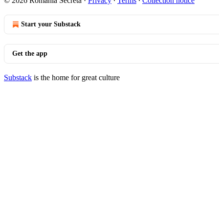
© 2026 România Secretă
·
Privacy
∙
Terms
∙
Collection notice
Start your Substack
Get the app
Substack
is the home for great culture