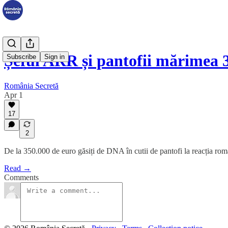
Șeful ARR și pantofii mărimea 
Subscribe
Sign in
România Secretă
Apr 1
17
2
De la 350.000 de euro găsiți de DNA în cutii de pantofi la reacția r
Read →
Comments