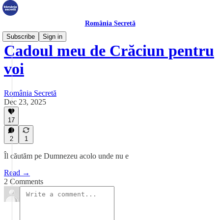
România Secretă
Subscribe
Sign in
Cadoul meu de Crăciun pentru
voi
România Secretă
Dec 23, 2025
17
2
1
Îl căutăm pe Dumnezeu acolo unde nu e
Read →
2 Comments