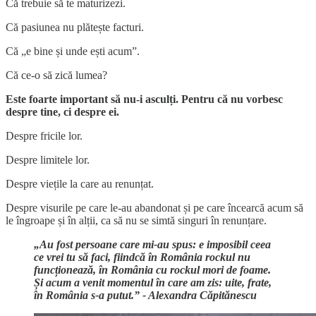
Că trebuie să te maturizezi.
Că pasiunea nu plătește facturi.
Că „e bine și unde ești acum”.
Că ce-o să zică lumea?
Este foarte important să nu-i asculți. Pentru că nu vorbesc
despre tine, ci despre ei.
Despre fricile lor.
Despre limitele lor.
Despre viețile la care au renunțat.
Despre visurile pe care le-au abandonat și pe care încearcă acum să
le îngroape și în alții, ca să nu se simtă singuri în renunțare.
„Au fost persoane care mi-au spus: e imposibil ceea
ce vrei tu să faci, fiindcă în România rockul nu
funcționează, în România cu rockul mori de foame.
Și acum a venit momentul în care am zis: uite, frate,
în România s-a putut.” - Alexandra Căpitănescu