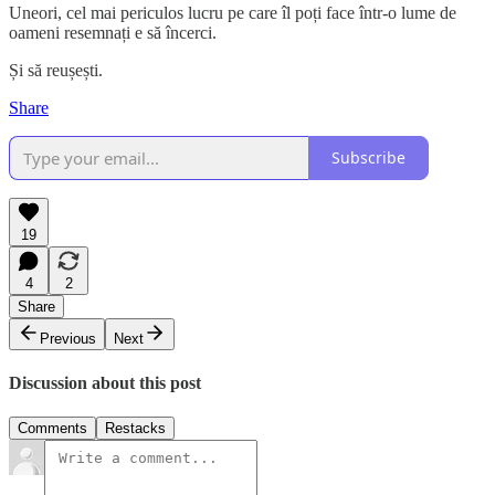
Uneori, cel mai periculos lucru pe care îl poți face într-o lume de
oameni resemnați e să încerci.
Și să reușești.
Share
Subscribe
19
4
2
Share
Previous
Next
Discussion about this post
Comments
Restacks