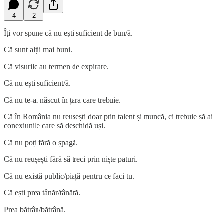
4
2
Îți vor spune că nu ești suficient de bun/ă.
Că sunt alții mai buni.
Că visurile au termen de expirare.
Că nu ești suficient/ă.
Că nu te-ai născut în țara care trebuie.
Că în România nu reușești doar prin talent și muncă, ci trebuie să ai
conexiunile care să deschidă uși.
Că nu poți fără o șpagă.
Că nu reușești fără să treci prin niște paturi.
Că nu există public/piață pentru ce faci tu.
Că ești prea tânăr/tânără.
Prea bătrân/bătrână.