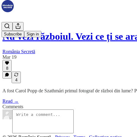
Nu vezi războiul. Vezi ce ți se 
Subscribe
Sign in
România Secretă
Mar 19
8
4
A fost Carol Popp de Szathmári primul fotograf de război din lume? Po
Read →
Comments