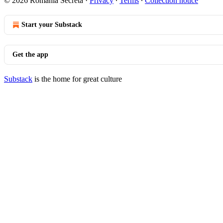
© 2026 România Secretă
·
Privacy
∙
Terms
∙
Collection notice
Start your Substack
Get the app
Substack
is the home for great culture